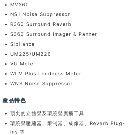
MV360
NS1 Noise Suppressor
R360 Surround Reverb
S360 Surround Imager & Panner
Sibilance
UM225/UM226
VU Meter
WLM Plus Loudness Meter
WNS Noise Suppressor
產品特色
頂尖的立體聲及環繞聲廣播工具
環繞聲壓縮器、限制器、成像器、Reverb Plug-
ins 等