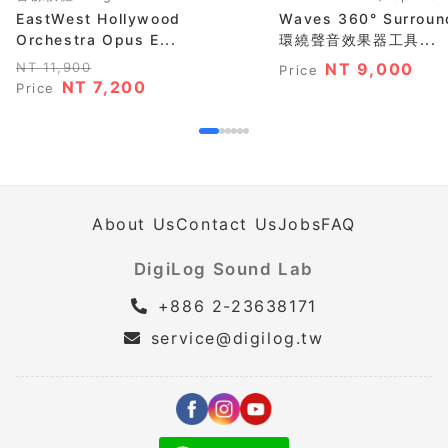
EastWest Hollywood
Waves 360° Surroun
Orchestra Opus E...
環繞聲音效果器工具...
NT 11,900
NT 9,000
Price
NT 7,200
Price
About Us
Contact Us
Jobs
FAQ
DigiLog Sound Lab
+886 2-23638171
service@digilog.tw