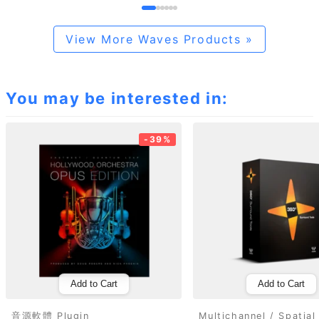
View More Waves Products »
You may be interested in:
-39%
Add to Cart
Add to Cart
音源軟體 Plugin
Multichannel / Spatial