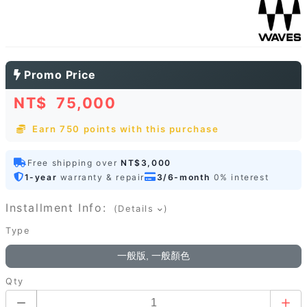
Promo Price
NT$
75,000
Earn 750 points with this purchase
Free shipping over
NT$3,000
1-year
warranty & repair
3/6-month
0% interest
Installment Info:
(Details
)
Type
一般版, 一般顏色
Qty