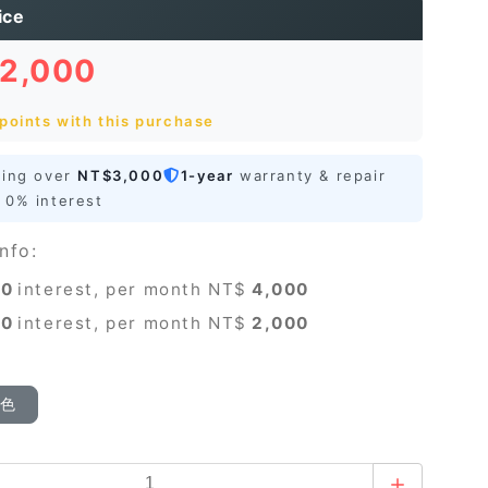
ice
12,000
points with this purchase
ping over
NT$3,000
1-year
warranty & repair
0% interest
nfo:
0
interest, per month NT$
4,000
0
interest, per month NT$
2,000
顏色