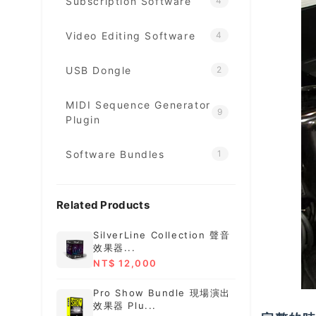
Subscription Software
4
Video Editing Software
4
USB Dongle
2
MIDI Sequence Generator
9
Plugin
Software Bundles
1
Related Products
SilverLine Collection 聲音
效果器...
NT$ 12,000
Pro Show Bundle 現場演出
效果器 Plu...