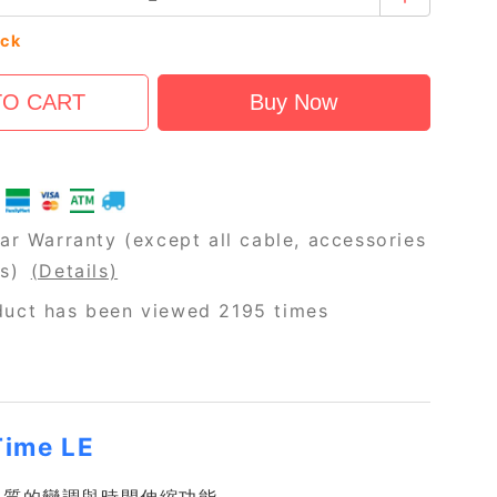
ock
ar Warranty (except all cable, accessories
rs)
(Details)
duct has been viewed 2195 times
ime LE
提供專業品質的變調與時間伸縮功能。