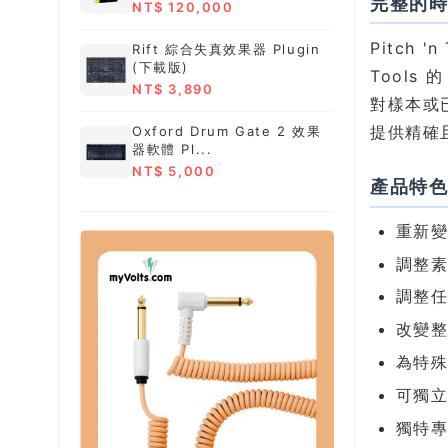
完整的時
NT$ 120,000
Pitch 
Rift 綜合失真效果器 Plugin
(下載版)
Tools 的
NT$ 3,890
對樣本或已
提供精確
Oxford Drum Gate 2 效果
器軟體 Pl...
NT$ 5,000
產品特
重新
調整素
調整任
改變
為特
可獨
獨特專