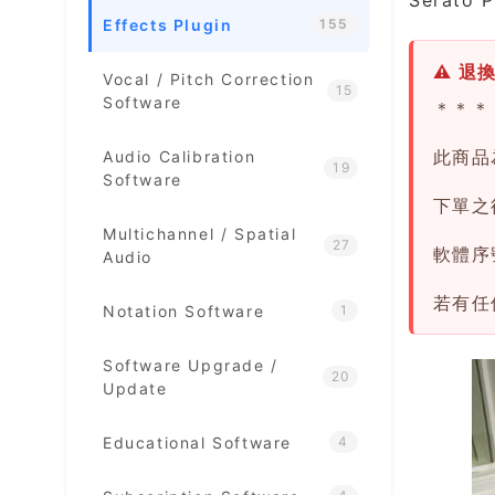
Effects Plugin
155
⚠ 退
Vocal / Pitch Correction
15
Software
＊＊＊
此商品
Audio Calibration
19
Software
下單之後
Multichannel / Spatial
27
軟體序
Audio
若有任
Notation Software
1
Software Upgrade /
20
Update
Educational Software
4