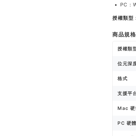
PC：W
授權類型
商品規
授權類
位元深
格式
支援平
Mac 
PC 硬