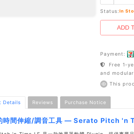
Status:
In St
Payment:
Free 1-ye
and modula
This pro
 Details
Reviews
Purchase Notice
時間伸縮/調音工具 — Serato Pitch 'n T
 Pitch 'n Time LE 是一款效果器軟體 Plugin，