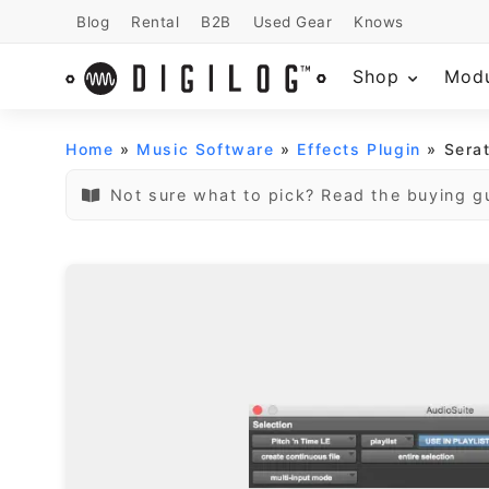
Blog
Rental
B2B
Used Gear
Knows
Shop
Mod
Home
»
Music Software
»
Effects Plugin
» Sera
Not sure what to pick? Read the buying g