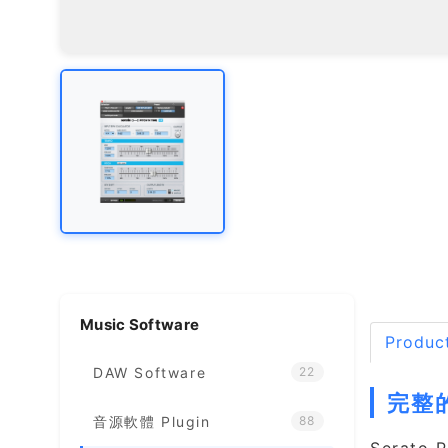
Music Software
Product
DAW Software
22
完整的
音源軟體 Plugin
88
Serato