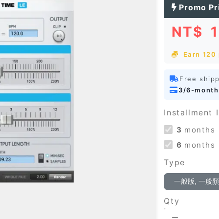
Promo Pr
NT$
Earn 120 
Free ship
3/6-month
Installment I
3
months
6
months
Type
一般版, 一般
Qty