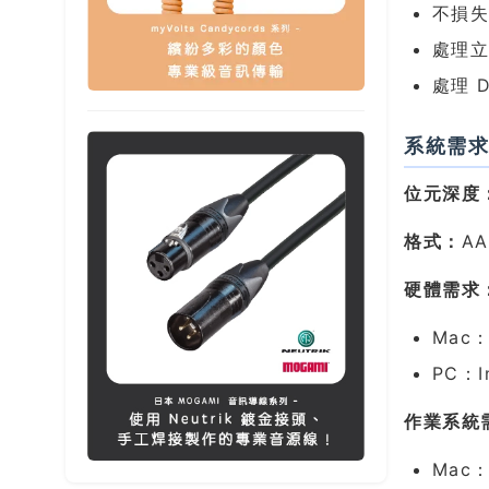
不損
處理
處理 
系統需
位元深度
格式：
AA
硬體需求
Mac：
PC：I
作業系統
Mac：