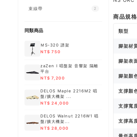
NS OR
束線帶
2
商品規
同類商品
類型
ＭS-320 譜架
腳架材
NT$ 750
腳架表
zaZen I 唱盤架 音響架 隔離
平台
腳架顏
NT$ 7,200
支撐顏
DELOS Maple 2216M2 唱
盤/擴大機架 ...
NT$ 24,000
支撐寬
DELOS Walnut 2216W1 唱
支撐高
盤/擴大機架...
NT$ 28,000
最低高