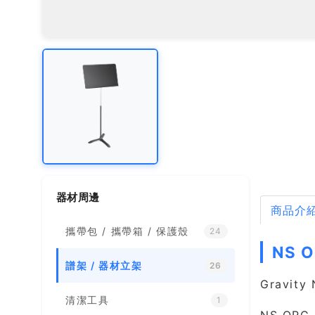
器材周邊
商品介
攜帶包 / 攜帶箱 / 保護殼
24
NS 
譜架 / 器材立架
26
Gravi
清潔工具
1