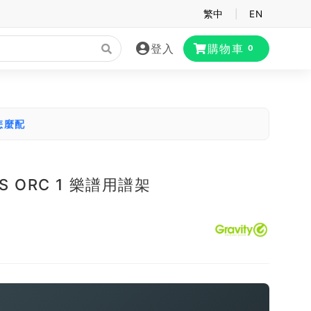
繁中
|
EN
登入
購物車
0
怎麼配
 NS ORC 1 樂譜用譜架