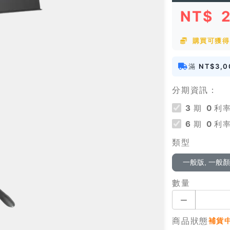
NT$
購買可獲得 
滿
NT$3,0
分期資訊：
3
期
0
利率
6
期
0
利率
類型
一般版, 一般
數量
商品狀態
補貨