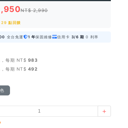
2,950
NT$ 2,990
29 點回饋
00
全台免運
1 年
保固維修
信用卡
3/6 期
0 利率
，每期 NT$
983
，每期 NT$
492
顏色
中