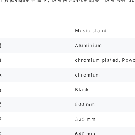
C 1 具備強韌的金屬設計以及快速調整的鎖點，以及帶有 50 x
格
Music stand
質
Aluminium
面
chromium plated, Pow
色
chromium
色
Black
度
500 mm
度
335 mm
度
640 mm