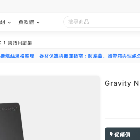
模組
買軟體
ORC 1 樂譜用譜架
轉接螺絲規格整理
器材保護與搬運指南：防塵蓋、攜帶箱與理線
Gravity
促銷價