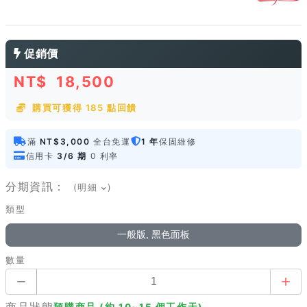
促銷價
NT$
18,500
購買可獲得 185 點回饋
滿
NT$3,000
全台免運
1 年
保固維修
信用卡
3/6 期
0 利率
分期資訊：
(明細
)
類型
一般版, 黑色面板
數量
商品狀態
預購商品 (約 10~15 個工作天)