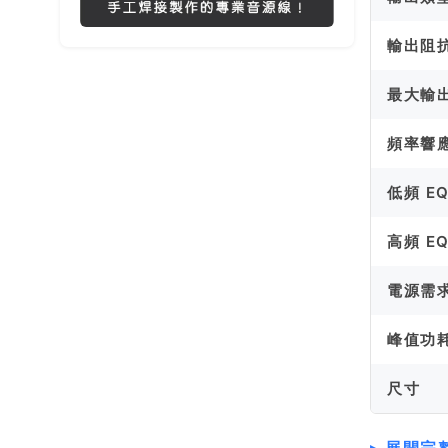
輸出阻
最大輸
頻率響
低頻 E
高頻 E
電源需
峰值功
尺寸
展開完