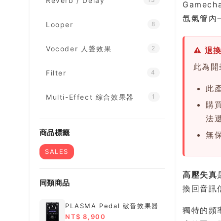
Reverb / Delay
Gamech
氙氣管內
Looper
8
Vocoder 人聲效果
2
⚠ 退
此為開
Filter
4
此
Multi-Effect 綜合效果器
1
購
法
商品標籤
無
SALES
高壓失真
同類商品
換回音訊
PLASMA Pedal 破音效果器
獨特的頻
NT$ 8,900