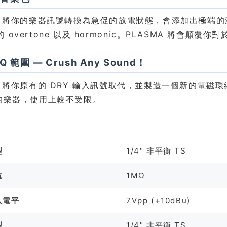
MA 將你的樂器訊號轉換為急促的放電狀態，會添加出極端的
overtone 以及 hormonic。PLASMA 將會顛覆你對於
Q 範圍 — Crush Any Sound！
MA 將你原有的 DRY 輸入訊號取代，並製造一個新的電
圍的樂器，使用上較不受限。
格
型
1/4" 非平衡 TS
抗
1MΩ
入電平
7Vpp (+10dBu)
型
1/4" 非平衡 TS