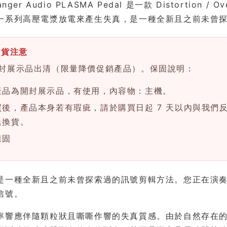
anger Audio PLASMA Pedal 是一款 Distorti
一系列高壓電漿放電來產生失真，是一種全新且之前未曾
換貨注意
封展示品出清（限量降價促銷產品）。保固說明：
產品為開封展示品，有使用，內容物：主機。
買後，產品本身若有瑕疵，請於購買日起 7 天以內與我們
退換貨。
保固
是一種全新且之前未曾探索過的訊號剪輯方法。您正在演奏的
信號。
率響應伴隨顆粒狀且嘶嘶作響的失真質感。由於自然存在