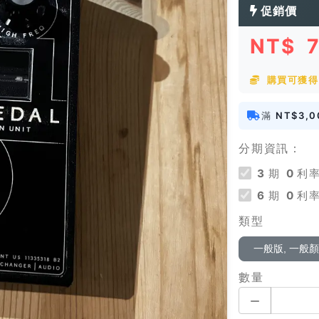
促銷價
NT$
購買可獲得 
滿
NT$3,0
分期資訊：
3
期
0
利率
6
期
0
利率
類型
一般版, 一般
數量