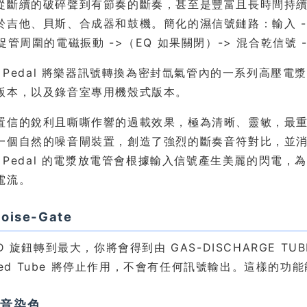
從斷續的破碎聲到有節奏的斷奏，甚至是豐富且長時間持
吉他、貝斯、合成器和鼓機。簡化的濕信號鏈路：輸入 ->（E
捉管周圍的電磁振動 ->（EQ 如果關閉）-> 混合乾信號 -
MA Pedal 將樂器訊號轉換為密封氙氣管內的一系列高
版本，以及錄音室專用機殼式版本。
置信的銳利且嘶嘶作響的過載效果，極為清晰、靈敏，最
一個自然的噪音閘裝置，創造了強烈的斷奏音符對比，並
MA Pedal 的電漿放電管會根據輸入信號產生美麗的閃
電流。
oise-Gate
ND 旋鈕轉到最大，你將會得到由 GAS-DISCHARGE T
illed Tube 將停止作用，不會有任何訊號輸出。這樣
泛音染色