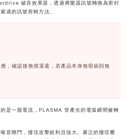
on / Overdrive 破音效果器，透過將樂器訊號轉換為密封
探索過的訊號剪輯方法。
反應，確認後無償退還，若產品本身無瑕疵則無
是一股電流，PLASMA 管產生的電弧瞬間被轉
的噪音閘門，撥弦攻擊銳利且強大。廣泛的撥弦響