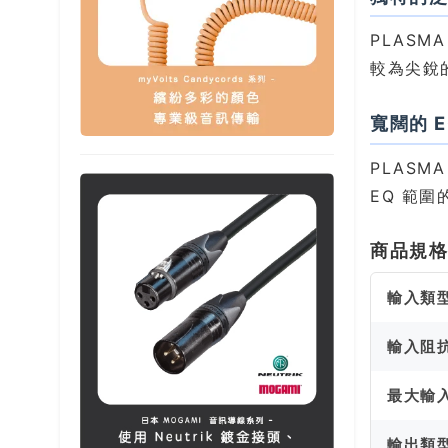
PLAS
較為尖銳的 
寬闊的 E
PLAS
EQ 範
商品規
輸入類
輸入阻
最大輸
輸出類