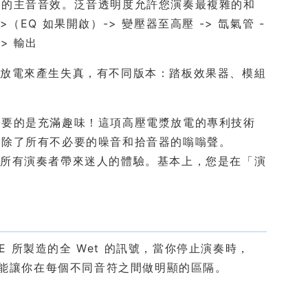
續的主音音效。泛音透明度允許您演奏最複雜的和
Q 如果開啟）-> 變壓器至高壓 -> 氙氣管 -
> 輸出
壓電漿放電來產生失真，有不同版本：踏板效果器、模組
重要的是充滿趣味！這項高壓電漿放電的專利技術
消除了所有不必要的噪音和拾音器的嗡嗡聲。
電，為所有演奏者帶來迷人的體驗。基本上，您是在「演
UBE 所製造的全 Wet 的訊號，當你停止演奏時，
的功能能讓你在每個不同音符之間做明顯的區隔。