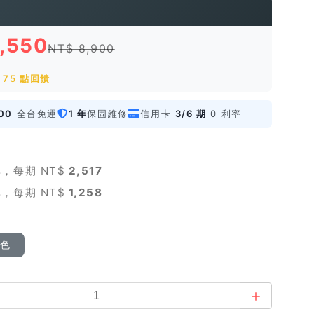
7,550
NT$ 8,900
75 點回饋
00
全台免運
1 年
保固維修
信用卡
3/6 期
0 利率
，每期 NT$
2,517
，每期 NT$
1,258
顏色