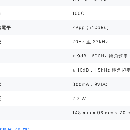
抗
100Ω
出電平
7Vpp (+10dBu)
應
20Hz 至 22kHz
Q
± 9dB，600Hz 轉角頻率
Q
± 10dB，1.5kHz 轉角頻
求
300mA，9VDC
耗
2.7 W
148 mm x 96 mm x 70
整規格（5 項）