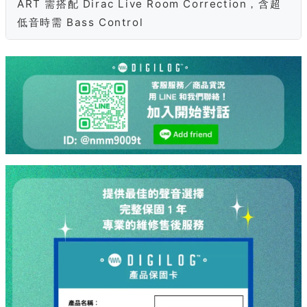
ART 需搭配 Dirac Live Room Correction，含超
低音時需 Bass Control