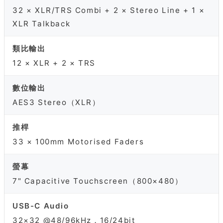
32 × XLR/TRS Combi + 2 × Stereo Line + 1 ×
XLR Talkback
類比輸出
12 × XLR + 2 × TRS
數位輸出
AES3 Stereo（XLR）
推桿
33 × 100mm Motorised Faders
螢幕
7" Capacitive Touchscreen（800×480）
USB-C Audio
32×32 @48/96kHz，16/24bit