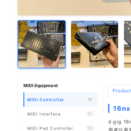
MIDI Equipment
Product
MIDI Controller
18
16nx
MIDI Interface
21
d.gig
MIDI Pad Controller
12
用者以最