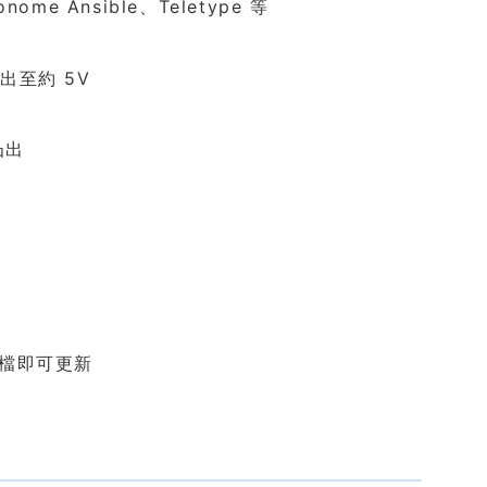
ome Ansible、Teletype 等
出至約 5V
凸出
 檔即可更新