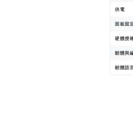
供電
面板固
硬體授
韌體與
韌體語