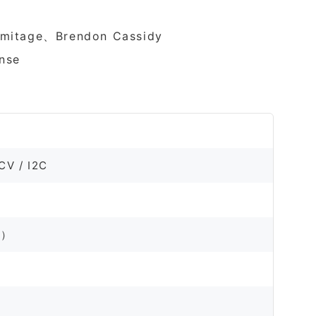
mitage、Brendon Cassidy
nse
CV / I2C
V）