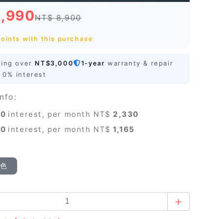
6,990
NT$ 8,900
oints with this purchase
ping over
NT$3,000
1-year
warranty & repair
0% interest
nfo:
0
interest, per month NT$
2,330
0
interest, per month NT$
1,165
顏色