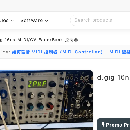
ules
Software
ig 16nx MIDI/CV FaderBank 控制器
uide:
如何選購 MIDI 控制器（MIDI Controller）
MIDI 
d.gig 16
Promo Pr