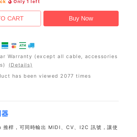
ock
Only 1 left
ar Warranty (except all cable, accessories
rs)
(Details)
duct has been viewed 2077 times
制器
0mm 推桿，可同時輸出 MIDI、CV、I2C 訊號，讓使