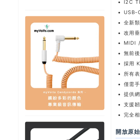
I2C 
USB
全新類
改用垂
MIDI
無前
採用 
所有
僅需
提供
支援韌
完全相
開放原