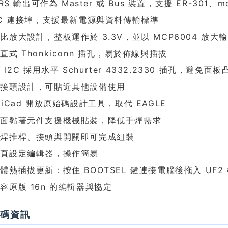
TRS 輸出可作為 Master 或 Bus 裝置，支援 ER-301、mon
-C 連接埠，支援最新電源與資料傳輸標準
比放大設計，整板運作於 3.3V，並以 MCP6004 放大輸
直式 Thonkiconn 插孔，易於佈線與插拔
 / I2C 採用水平 Schurter 4332.2330 插孔，避免面板
後接頭設計，可貼近其他設備使用
KiCad 開放原始碼設計工具，取代 EAGLE
表面黏著元件支援機械貼裝，降低手焊需求
手焊推桿、接頭與開關即可完成組裝
網頁設定編輯器，操作簡易
體熱插拔更新：按住 BOOTSEL 鍵連接電腦後拖入 UF2
容原版 16n 的編輯器與協定
始碼資訊