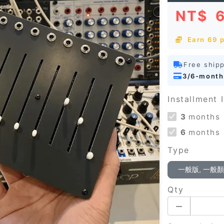
NT$
Earn 69 p
Free ship
3/6-month
Installment I
3
months
6
months
Type
一般版, 一般
Qty