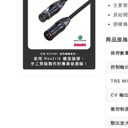
主要製作
原始開發
授權條
商品規
推桿數
控制輸
TRS MI
CV 輸
微控制
類比放