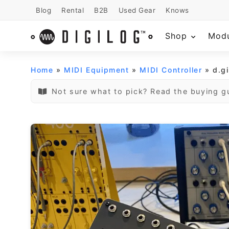
Blog
Rental
B2B
Used Gear
Knows
Shop
Mod
Home
»
MIDI Equipment
»
MIDI Controller
» d.g
Not sure what to pick? Read the buying g