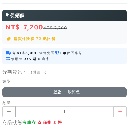
促銷價
NT$
7,200
NT$ 7,700
購買可獲得 72 點回饋
滿
NT$3,000
全台免運
1 年
保固維修
信用卡
3/6 期
0 利率
分期資訊：
(明細
)
類型
一般版, 一般顏色
數量
商品狀態
有庫存
僅剩 2 件