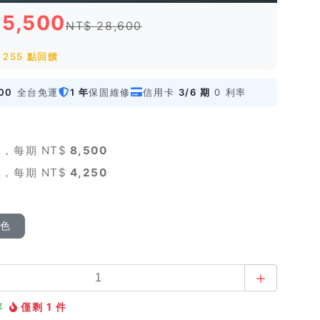
25,500
NT$ 28,600
255 點回饋
00
全台免運
1 年
保固維修
信用卡
3/6 期
0 利率
，每期 NT$
8,500
，每期 NT$
4,250
顏色
存
僅剩 1 件