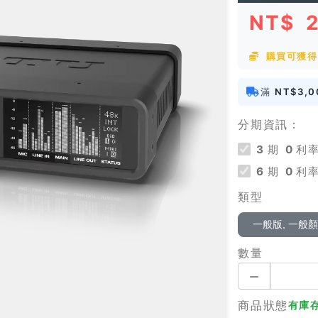
NT$
購買可獲得 
滿
NT$3,0
分期資訊：
3
期
0
利率
6
期
0
利率
類型
一般版, 一般
數量
商品狀態
有庫