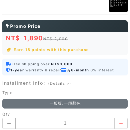
Promo Price
NT$
1,890
NT$ 2,000
Earn 18 points with this purchase
Free shipping over
NT$3,000
1-year
warranty & repair
3/6-month
0% interest
Installment Info:
(Details
)
Type
一般版, 一般顏色
Qty