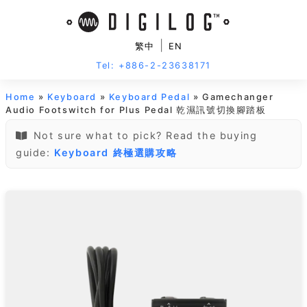
|
繁中
EN
Tel: +886-2-23638171
Home
»
Keyboard
»
Keyboard Pedal
» Gamechanger
Audio Footswitch for Plus Pedal 乾濕訊號切換腳踏板
Not sure what to pick? Read the buying
guide:
Keyboard 終極選購攻略