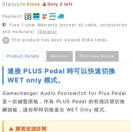
Status:
In Stock
Only 2 left
Payment:
Free 1-year Warranty (except all cable, accessories
and modulars)
(Details)
This product has been viewed 8064 times
Product Details
Reviews
Purchase Notice
連接 PLUS Pedal 時可以快速切換
WET only 模式。
Gamechanger Audio Footswitch for Plus Pedal
是一款鍵盤踏板，作為 PLUS Pedal 的乾濕訊號切換
腳踏板，讓你即時切換進出 WET Only 模式。
⚠ 購買前請詳閱