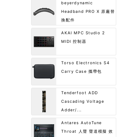
beyerdynamic
Headband PRO X 原廠替
換配件
AKAI MPC Studio 2
MIDI 控制器
Torso Electronics S4
Carry Case 攜帶包
Tenderfoot ADD
Cascading Voltage
Adder/...
Antares AutoTune
Throat 人聲 聲道模擬 效