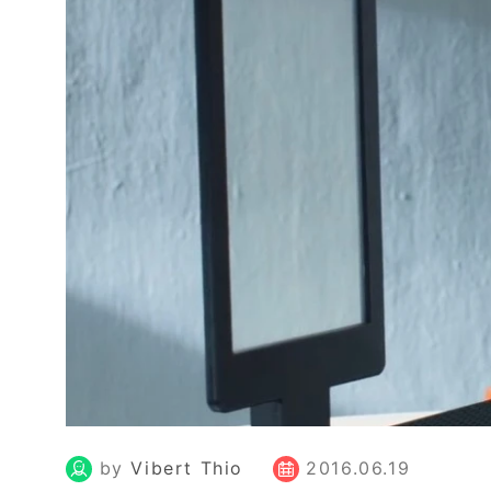
by
Vibert Thio
2016.06.19