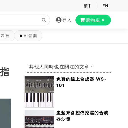
繁中
|
EN
登入
購物車
0
動科技
AI音樂
其他人同時也在關注的文章：
明指
免費的線上合成器 WS-
101
坐起來會挖依挖屋的合成
器沙發