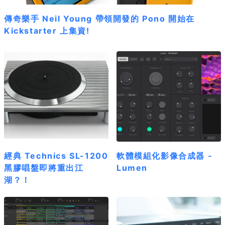
傳奇樂手 Neil Young 帶領開發的 Pono 開始在
Kickstarter 上集資!
經典 Technics SL-1200
軟體模組化影像合成器 -
黑膠唱盤即將重出江
Lumen
湖？！