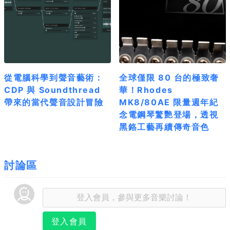
從電腦科學到聲音藝術：
全球僅限 80 台的極致奢
CDP 與 Soundthread
華！Rhodes
帶來的當代聲音設計冒險
MK8/80AE 限量週年紀
念電鋼琴驚艷登場，透視
黑鉻工藝再續傳奇音色
討論區
登入會員