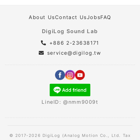
About Us
Contact Us
Jobs
FAQ
DigiLog Sound Lab
+886 2-23638171
service@digilog.tw
LineID: @nmm9009t
© 2017-2026 DigiLog (Analog Motion Co., Ltd. Tax