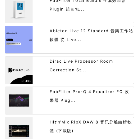
FabFilter Total Bundle 全套效果器
Plugin 組合包...
Ableton Live 12 Standard 音樂工作站
軟體 從 Live...
Dirac Live Processor Room
Correction St...
FabFilter Pro-Q 4 Equalizer EQ 效
果器 Plug...
Hit’n’Mix RipX DAW 8 音訊分離編輯軟
體 (下載版)