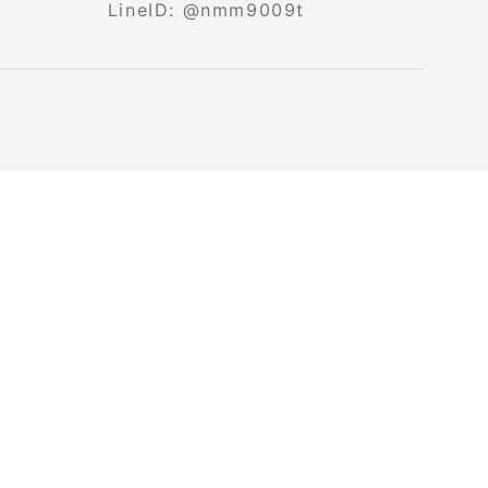
LineID: @nmm9009t