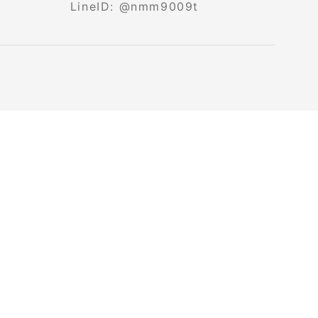
LineID: @nmm9009t