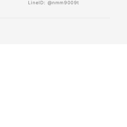
LineID: @nmm9009t