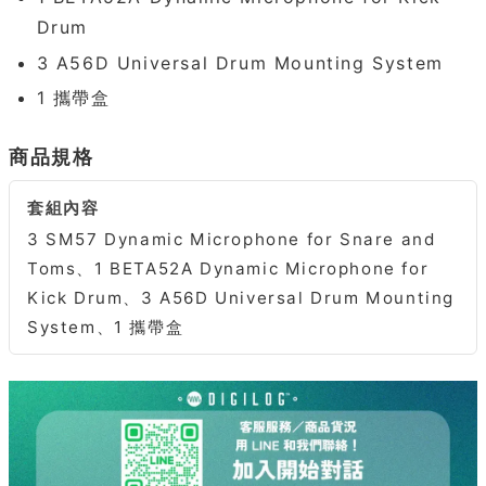
Drum
3 A56D Universal Drum Mounting System
1 攜帶盒
商品規格
套組內容
3 SM57 Dynamic Microphone for Snare and
Toms、1 BETA52A Dynamic Microphone for
Kick Drum、3 A56D Universal Drum Mounting
System、1 攜帶盒