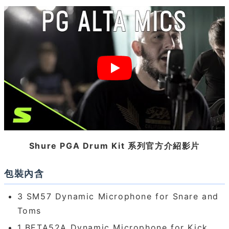
Shure PGA Drum Kit 系列官方介紹影片
包裝內含
3 SM57 Dynamic Microphone for Snare and
Toms
1 BETA52A Dynamic Microphone for Kick