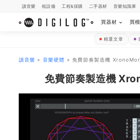
讀音樂
租設備
工程&採購
二手器材
音樂知識庫
買器材
買
精選文章
讀音樂
»
音樂硬體
» 免費節奏製造機 XronoMo
免費節奏製造機 Xro