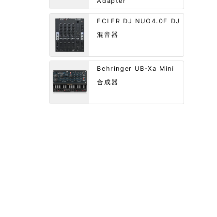
Adapter
ECLER DJ NUO4.0F DJ
混音器
Behringer UB-Xa Mini
合成器