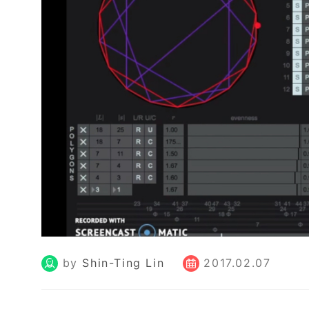
by
Shin-Ting Lin
2017.02.07