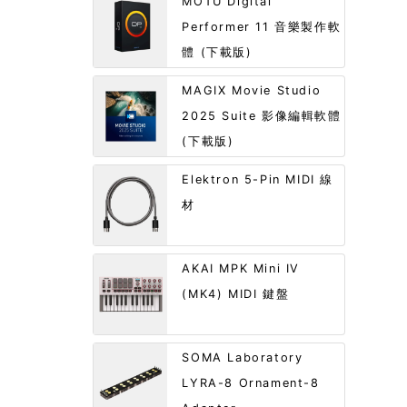
MOTU Digital
Performer 11 音樂製作軟
體 (下載版)
MAGIX Movie Studio
2025 Suite 影像編輯軟體
(下載版)
Elektron 5-Pin MIDI 線
材
AKAI MPK Mini IV
(MK4) MIDI 鍵盤
SOMA Laboratory
LYRA-8 Ornament-8