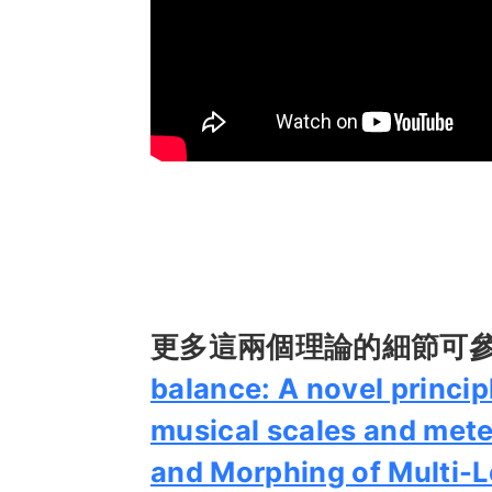
更多這兩個理論的細節可
balance: A novel princip
musical scales and mete
and Morphing of Multi-L