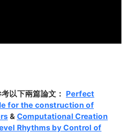
參考以下兩篇論文：
Perfect
le for the construction of
rs
&
Computational Creation
evel Rhythms by Control of