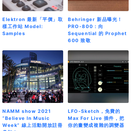
Elektron 最新「平價」取
Behringer 新品曝光！
樣工作站 Model:
PRO-800：向
Samples
Sequential 的 Prophet
600 致敬
NAMM show 2021
LFO-Sketch，免費的
“Believe In Music
Max For Live 插件，把
Week” 線上活動開放註冊
你的畫變成複雜的調變器