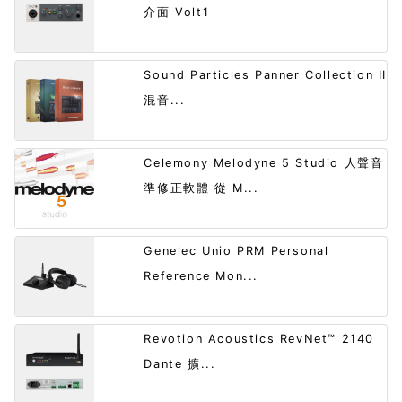
介面 Volt1
Sound Particles Panner Collection II
混音...
Celemony Melodyne 5 Studio 人聲音
準修正軟體 從 M...
Genelec Unio PRM Personal
Reference Mon...
Revotion Acoustics RevNet™ 2140
Dante 擴...