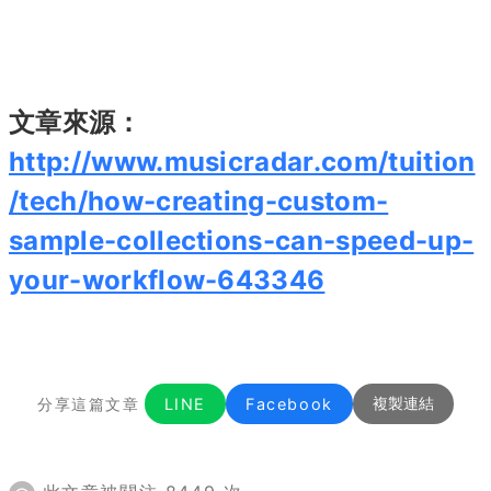
文章來源：
http://www.musicradar.com/tuition
/tech/how-creating-custom-
sample-collections-can-speed-up-
your-workflow-643346
分享這篇文章
LINE
Facebook
複製連結