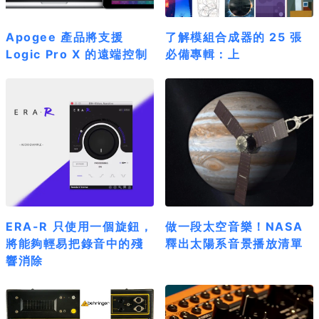
Apogee 產品將支援
了解模組合成器的 25 張
Logic Pro X 的遠端控制
必備專輯：上
ERA-R 只使用一個旋鈕，
做一段太空音樂！NASA
將能夠輕易把錄音中的殘
釋出太陽系音景播放清單
響消除