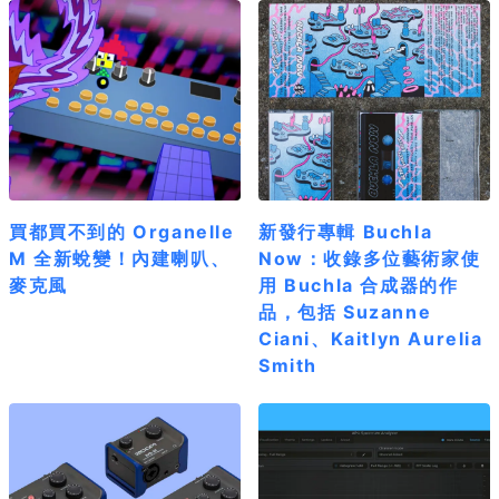
買都買不到的 Organelle
新發行專輯 Buchla
M 全新蛻變！內建喇叭、
Now：收錄多位藝術家使
麥克風
用 Buchla 合成器的作
品，包括 Suzanne
Ciani、Kaitlyn Aurelia
Smith