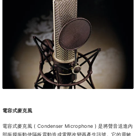
電容式麥克風
電容式麥克風 ( Condenser Microphone ) 是將聲音送進內
部振膜振動使隔板震動造成電壓改變再產生訊號。它的靈敏