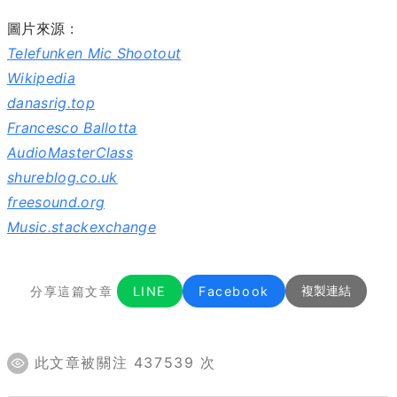
圖片來源 :
Telefunken Mic Shootout
Wikipedia
danasrig.top
Francesco Ballotta
AudioMasterClass
shureblog.co.uk
freesound.org
Music.stackexchange
分享這篇文章
LINE
Facebook
複製連結
此文章被關注 437539 次