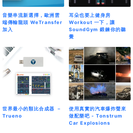
音樂串流新選擇，歐洲雲
耳朵也要上健身房
端傳輸龍頭 WeTransfer
Workout 一下，讓
加入
SoundGym 鍛鍊你的聽
覺
世界最小的類比合成器 －
使用真實的汽車爆炸聲來
Trueno
做配樂吧 - Tonstrum
Car Explosions