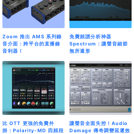
Zoom 推出 AMS 系列錄
免費頻譜分析神器
音介面：跨平台的直播錄
Spectrum：讓聲音細節
音利器！
無所遁形
比 OTT 更強的免費外
讓聲音全面失控！Audio
掛：Polarity-MD 四頻段
Damage 傳奇調變延遲效