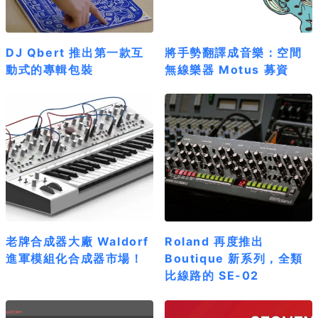
DJ Qbert 推出第一款互
將手勢翻譯成音樂：空間
動式的專輯包裝
無線樂器 Motus 募資
老牌合成器大廠 Waldorf
Roland 再度推出
進軍模組化合成器市場！
Boutique 新系列，全類
比線路的 SE-02