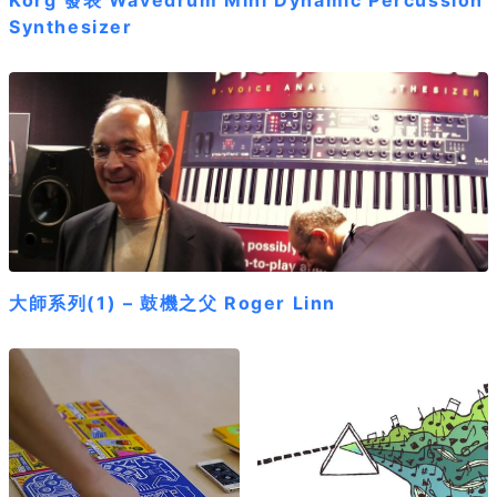
Korg 發表 Wavedrum Mini Dynamic Percussion
Synthesizer
大師系列(1) – 鼓機之父 Roger Linn