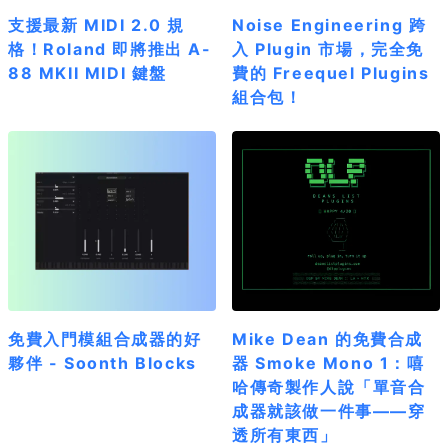
支援最新 MIDI 2.0 規
Noise Engineering 跨
格！Roland 即將推出 A-
入 Plugin 市場，完全免
88 MKII MIDI 鍵盤
費的 Freequel Plugins
組合包！
免費入門模組合成器的好
Mike Dean 的免費合成
夥伴 - Soonth Blocks
器 Smoke Mono 1：嘻
哈傳奇製作人說「單音合
成器就該做一件事——穿
透所有東西」