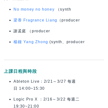
No money no honey
（synth
梁香 Fragrance Liang
（producer
謝孟庭 （producer
楊鐘 Yang Zhong
(synth、producer
上課日程與時段
Ableton Live
：
2/21～3/27 每週
日 14:00~15:30
Logic Pro X
：2/16～3/22 每週二
19:30~21:00