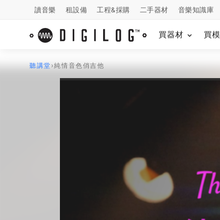
讀音樂
租設備
工程&採購
二手器材
音樂知識庫
買器材
買
聽講堂
›
純情音色俏吉他