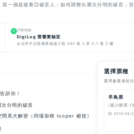
：當一個超級賽亞破音人：如何調整出層次分明的破音；
活動地點
DigiLog 聲響實驗室
台北市中正區羅斯福路三段 244 巷 2 弄 2-1 號 2 樓
選擇票種
選擇數量後前
的告訴你！
早鳥票
層次分明的破音
(最少購買:1
2015/08/2
空間系大解密（同場加映 looper 祕技）
已經停止
型