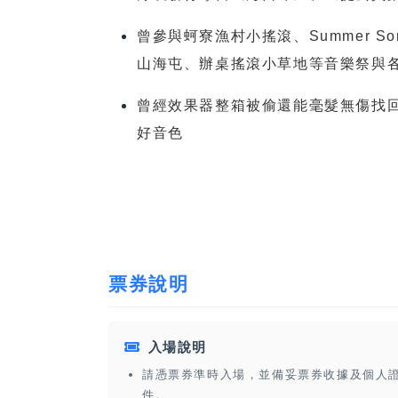
曾參與蚵寮漁村小搖滾、Summer S
山海屯、辦桌搖滾小草地等音樂祭與各大小
曾經效果器整箱被偷還能毫髮無傷找
好音色
票券說明
入場說明
請憑票券準時入場，並備妥票券收據及個人
件。