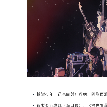
拍謝少年、昆蟲白與神經病、阿飛西
錄製發行專輯《海口味》、《提去買