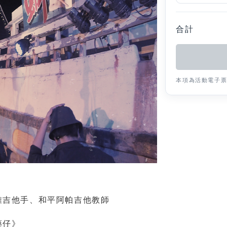
合計
本項為活動電子
雅吉他手、和平阿帕吉他教師
藥仔》