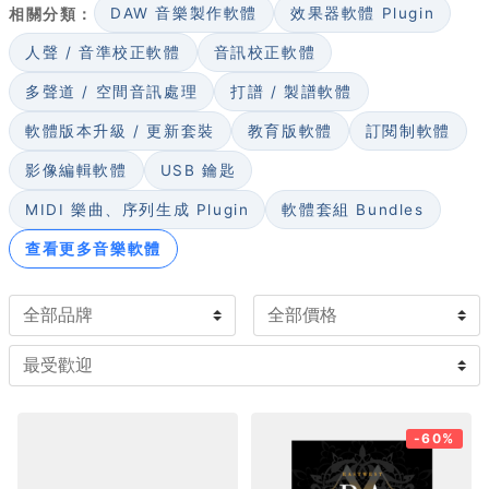
相關分類：
DAW 音樂製作軟體
效果器軟體 Plugin
選購時可先確認三件事：與你的 DAW 及作業系統相容（注
意外掛格式如 VST3、AU、AAX 與是否支援 Apple
人聲 / 音準校正軟體
音訊校正軟體
Silicon）、音色取向是否符合製作風格，以及記憶體與硬
多聲道 / 空間音訊處理
打譜 / 製譜軟體
碟空間是否足夠。常見類型分為取樣式與合成式音源。
軟體版本升級 / 更新套裝
教育版軟體
訂閱制軟體
影像編輯軟體
USB 鑰匙
MIDI 樂曲、序列生成 Plugin
軟體套組 Bundles
查看更多音樂軟體
-60%