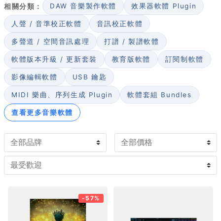
相關分類：
DAW 音樂製作軟體
效果器軟體 Plugin
選購時可先確認三件事：與你的 DAW 及作業系統相容（注
意外掛格式如 VST3、AU、AAX 與是否支援 Apple
人聲 / 音準校正軟體
音訊校正軟體
Silicon）、音色取向是否符合製作風格，以及記憶體與硬
多聲道 / 空間音訊處理
打譜 / 製譜軟體
碟空間是否足夠。常見類型分為取樣式與合成式音源。
軟體版本升級 / 更新套裝
教育版軟體
訂閱制軟體
影像編輯軟體
USB 鑰匙
MIDI 樂曲、序列生成 Plugin
軟體套組 Bundles
查看更多音樂軟體
-57%