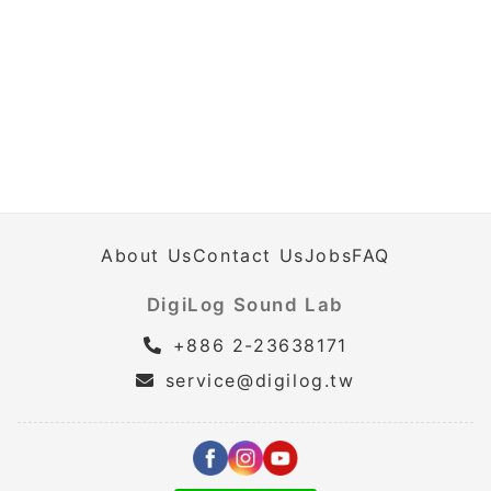
About Us
Contact Us
Jobs
FAQ
DigiLog Sound Lab
+886 2-23638171
service@digilog.tw