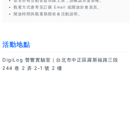
並非所有活動皆提供線上票，請確認所選票種。
觀看方式會寄至訂購 Email 或開放於會員頁。
開放時間與觀看期限依各活動說明。
活動地點
DigiLog 聲響實驗室｜台北市中正區羅斯福路三段
244 巷 2 弄 2-1 號 2 樓