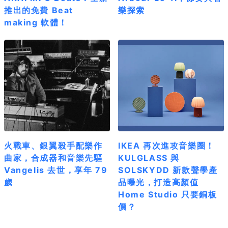
推出的免費 Beat
樂探索
making 軟體！
火戰車、銀翼殺手配樂作
IKEA 再次進攻音樂圈！
曲家，合成器和音樂先驅
KULGLASS 與
Vangelis 去世，享年 79
SOLSKYDD 新款聲學產
歲
品曝光，打造高顏值
Home Studio 只要銅板
價？