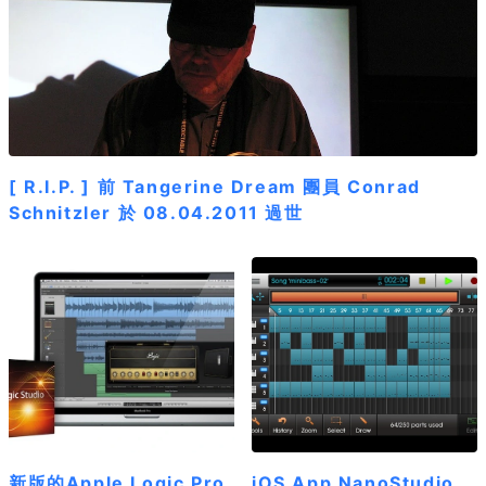
[ R.I.P. ] 前 Tangerine Dream 團員 Conrad
Schnitzler 於 08.04.2011 過世
新版的Apple Logic Pro
iOS App NanoStudio