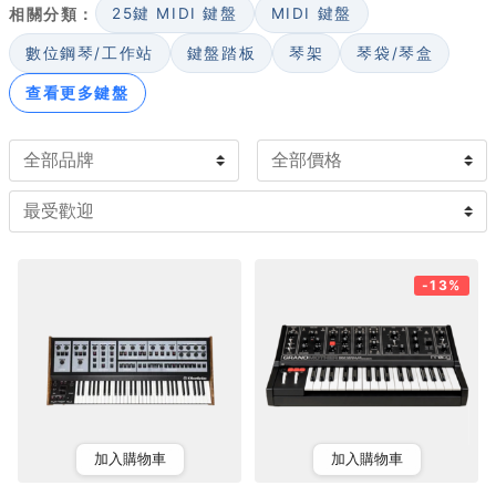
相關分類：
25鍵 MIDI 鍵盤
MIDI 鍵盤
選購時先看發聲方式：類比合成器音色溫暖、調整直覺；數
位與虛擬類比則音色多變、便於整合錄音流程。再看複音數
數位鋼琴/工作站
鍵盤踏板
琴架
琴袋/琴盒
與是否具備力度感應，影響可彈奏的織體厚度。鍵數方面，
查看更多鍵盤
25 鍵桌上型適合外出創作，49 至 61 鍵兼顧旋律演奏。
-13%
加入購物車
加入購物車