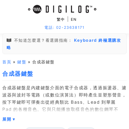
|
繁中
EN
電話: 02-23638171
不知道怎麼選？看選購指南：
Keyboard 終極選購攻
略
首頁
»
鍵盤
» 合成器鍵盤
合成器鍵盤
合成器鍵盤是內建鍵盤介面的電子合成器，透過振盪器、濾
波器與波封等電路（或數位演算法）即時產生並塑形聲音，
按下琴鍵即可彈奏出從經典類比 Bass、Lead 到華麗
Pad 的各種音色。它與只能播放取樣音色的數位鋼琴不
同，重點在於「設計聲音」而非「重現原音」，面板上通常
配有大量旋鈕與滑桿供即時調整。