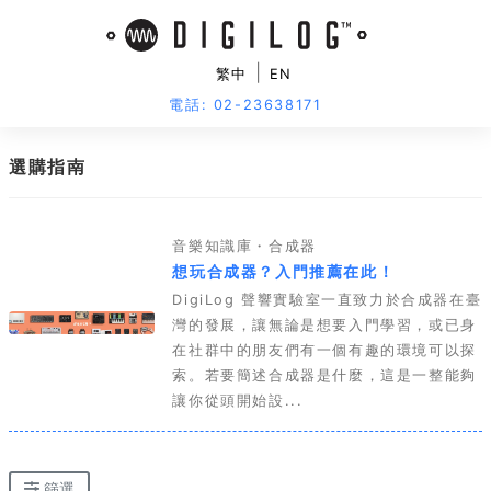
|
繁中
EN
電話: 02-23638171
選購指南
搜
尋
音樂知識庫・合成器
"1010music"
想玩合成器？入門推薦在此！
DigiLog 聲響實驗室一直致力於合成器在臺
的
灣的發展，讓無論是想要入門學習，或已身
在社群中的朋友們有一個有趣的環境可以探
結
索。若要簡述合成器是什麼，這是一整能夠
讓你從頭開始設...
果
篩選